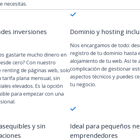
e necesitas.
ndes inversiones
Dominio y hosting inclu
Nos encargamos de todo: des
registro de tu dominio hasta e
es gastarte mucho dinero en
alojamiento de tu web. Así te 
esde cero? Con nuestro
complicación de gestionar es
e renting de páginas web, solo
aspectos técnicos y puedes ce
 tarifa plana mensual, sin
tu negocio.
ciales elevados. Es la opción
ible para empezar con una
sional.
asequibles y sin
Ideal para pequeños ne
aciones
emprendedores